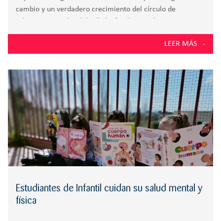
cambio y un verdadero crecimiento del círculo de
relaciones sociales del niño/a, fundamentalmente con
otros niños de la misma edad. La Escuela Infantil Zola,
LEER MÁS
para 1 y 2 años, es la primera etapa de una carrera que le
acompañará durante su niñez y adolescencia. En los
primeros días de clase se producen muchos cambios para
los niños/as. Nuevos espacios, rutinas, compañeros,
profesoras etc. Comienza el periodo de adaptación.
Estudiantes de Infantil cuidan su salud mental y
física