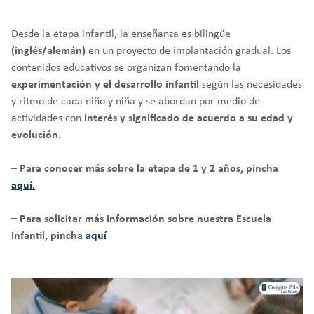
r
CREATIVIDAD
BACHILLERATO
:
Orientación familiar
Desde la etapa infantil, la enseñanza es bilingüe
(inglés/alemán)
en un proyecto de implantación gradual. Los
contenidos educativos se organizan fomentando la
experimentación y el desarrollo infantil
según las necesidades
y ritmo de cada niño y niña y se abordan por medio de
actividades con
interés y significado de acuerdo a su edad y
evolución.
– Para conocer más sobre la etapa de 1 y 2 años, pincha
aquí.
– Para solicitar más información sobre nuestra Escuela
Infantil, pincha
aquí