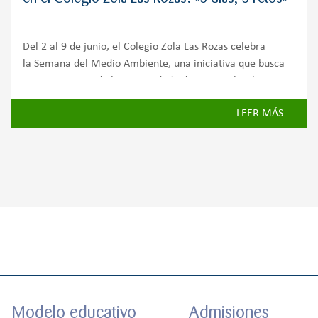
Del 2 al 9 de junio, el Colegio Zola Las Rozas celebra
la Semana del Medio Ambiente, una iniciativa que busca
concienciar a toda la comunidad educativa sobre la
importancia de cuidar nuestro planeta y avanzar hacia un
LEER MÁS
futuro más sostenible.
Modelo educativo
Admisiones