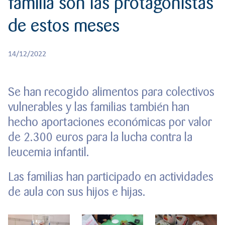
familia son las protagonistas
r
CREATIVIDAD
BACHILLERATO
:
de estos meses
Orientación familiar
14/12/2022
Se han recogido alimentos para colectivos
vulnerables y las familias también han
hecho aportaciones económicas por valor
de 2.300 euros para la lucha contra la
leucemia infantil.
Las familias han participado en actividades
de aula con sus hijos e hijas.