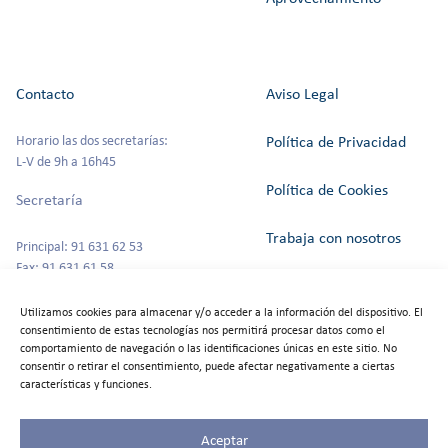
Contacto
Aviso Legal
Horario las dos secretarías:
Política de Privacidad
L-V de 9h a 16h45
Política de Cookies
Secretaría
Trabaja con nosotros
Principal: 91 631 62 53
Fax: 91 631 61 58
Canal del Informante
secretaria@colegioszola.es
Utilizamos cookies para almacenar y/o acceder a la información del dispositivo. El
Escuela Infantil
consentimiento de estas tecnologías nos permitirá procesar datos como el
Alquiler de espacios
comportamiento de navegación o las identificaciones únicas en este sitio. No
consentir o retirar el consentimiento, puede afectar negativamente a ciertas
Tfno: 91 631 67 00
características y funciones.
Aceptar
©2025