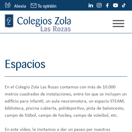
S
Tu opinión
a
l
t
a
Modelo Educativo
r
a
Espacios
Nuestro modelo
l
Espacios
c
Admisiones
Pilares
o
Información Familias
Conócenos
n
Etapas
t
¿Quiénes somos?
Información pedagógica de centro
Proceso de admisión
En el Colegio Zola Las Rozas contamos con más de 10.000
e
Noticias
Colegios Zola
metros cuadrados de instalaciones, entre los que se incluyen un
n
Servicios
edificio para infantil, un aula neuromotora, un espacio STEAM,
i
Contacto
Zolablog
biblioteca, piscina cubierta, polideportivo, pista de baloncesto,
Alumni
d
Oferta educativa y plazas
campo de fútbol, campo de hockey, campo de voleibol, etc.
o
Otros dicen
Tarifas
En este vídeo, le invitamos a dar un paseo por nuestras