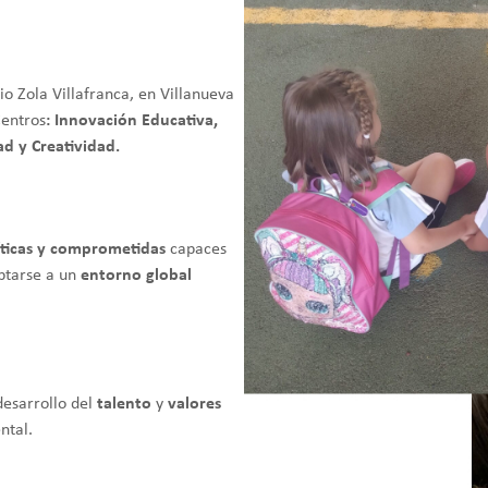
io Zola Villafranca, en Villanueva
Centros
: Innovación Educativa,
d y Creatividad.
íticas y comprometidas
capaces
aptarse a un
entorno global
desarrollo del
talento
y
valores
ntal.