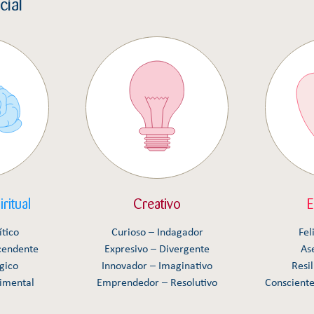
cial
ritual
Creativo
E
ítico
Curioso – Indagador
Fel
cendente
Expresivo – Divergente
As
gico
Innovador – Imaginativo
Resil
imental
Emprendedor – Resolutivo
Conscient