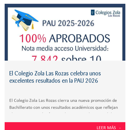
r
CREATIVIDAD
BACHILLERATO
:
Orientación familiar
El Colegio Zola Las Rozas celebra unos
excelentes resultados en la PAU 2026
El Colegio Zola Las Rozas cierra una nueva promoción de
Bachillerato con unos resultados académicos que reflejan
el compromiso, el esfuerzo y la preparación integral de
sus alumnos. El 100% de los estudiantes presentados a la
LEER MÁS
Prueba de Acceso a