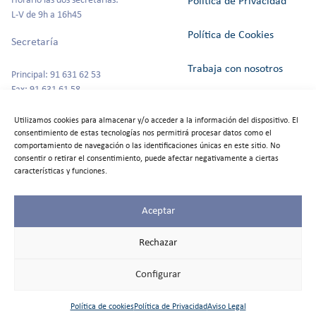
Horario las dos secretarías:
Política de Privacidad
L-V de 9h a 16h45
Política de Cookies
Secretaría
Trabaja con nosotros
Principal: 91 631 62 53
Fax: 91 631 61 58
Canal del Informante
secretaria@colegioszola.es
Utilizamos cookies para almacenar y/o acceder a la información del dispositivo. El
Escuela Infantil
consentimiento de estas tecnologías nos permitirá procesar datos como el
Alquiler de espacios
comportamiento de navegación o las identificaciones únicas en este sitio. No
consentir o retirar el consentimiento, puede afectar negativamente a ciertas
Tfno: 91 631 67 00
características y funciones.
Aceptar
©2025
Colegio Zola
Rechazar
Las Rozas
Todos los
Configurar
derechos
reservados
Política de cookies
Política de Privacidad
Aviso Legal