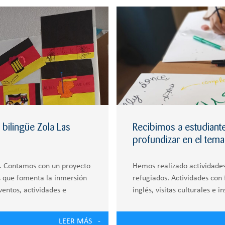
bilingüe Zola Las
Recibimos a estudiant
profundizar en el tem
n. Contamos con un proyecto
Hemos realizado actividades
s que fomenta la inmersión
refugiados. Actividades con
ventos, actividades e
inglés, visitas culturales e 
o, el
Ayuntamiento de Las Rozas)
LEER MÁS