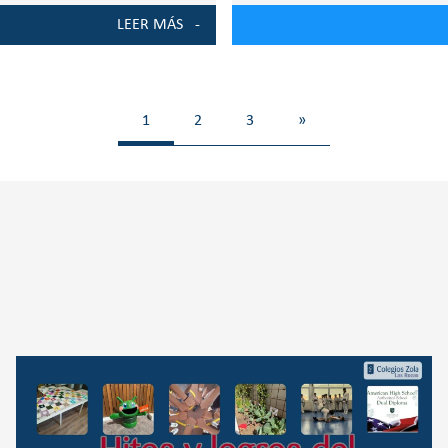
LEER MÁS
1
2
3
»