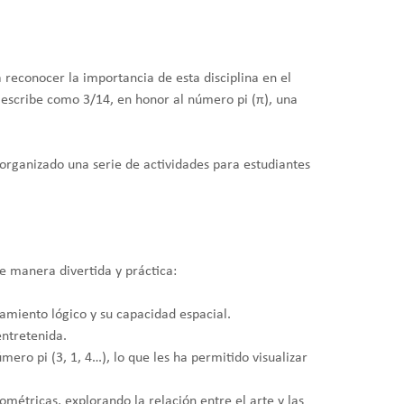
econocer la importancia de esta disciplina en el
se escribe como 3/14, en honor al número pi (π), una
 organizado una serie de actividades para estudiantes
e manera divertida y práctica:
miento lógico y su capacidad espacial.
ntretenida.
ero pi (3, 1, 4…), lo que les ha permitido visualizar
tricas, explorando la relación entre el arte y las