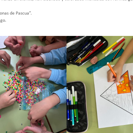
onas de Pascua”.
go.