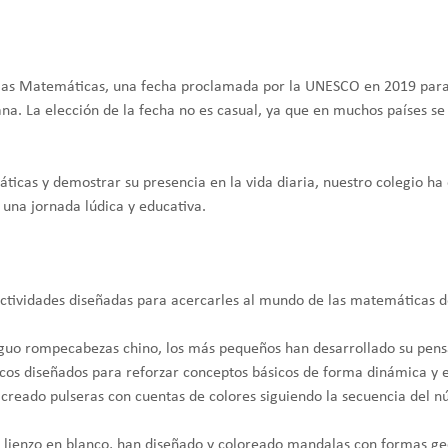
 las Matemáticas, una fecha proclamada por la UNESCO en 2019 para r
diana. La elección de la fecha no es casual, ya que en muchos países 
áticas y demostrar su presencia en la vida diaria, nuestro colegio ha
 una jornada lúdica y educativa.
actividades diseñadas para acercarles al mundo de las matemáticas d
guo rompecabezas chino, los más pequeños han desarrollado su pensa
s diseñados para reforzar conceptos básicos de forma dinámica y e
 creado pulseras con cuentas de colores siguiendo la secuencia del núm
ienzo en blanco, han diseñado y coloreado mandalas con formas geomé