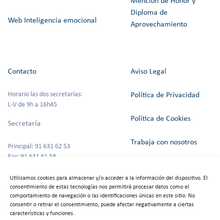
Mención de Honor y
Diploma de
Web Inteligencia emocional
Aprovechamiento
Contacto
Aviso Legal
Horario las dos secretarías:
Política de Privacidad
L-V de 9h a 16h45
Política de Cookies
Secretaría
Trabaja con nosotros
Principal: 91 631 62 53
Fax: 91 631 61 58
Canal del Informante
secretaria@colegioszola.es
Utilizamos cookies para almacenar y/o acceder a la información del dispositivo. El
Escuela Infantil
consentimiento de estas tecnologías nos permitirá procesar datos como el
Alquiler de espacios
comportamiento de navegación o las identificaciones únicas en este sitio. No
consentir o retirar el consentimiento, puede afectar negativamente a ciertas
Tfno: 91 631 67 00
características y funciones.