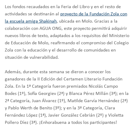
Los fondos recaudados en la Feria del Libro y en el resto de
actividades se destinarán al
proyecto de la Fundación Zola con
la escuela amiga Shakinah
, ubicada en Molo. Gracias a la
colaboración con AGUA ONG, este proyecto permitirá adquirir
nuevos libros de texto, adaptados a los requisitos del Ministerio
de Educación de Molo, reafirmando el compromiso del Colegio
Zola con la educación y el desarrollo de comunidades en
situación de vulnerabilidad.
Además, durante esta semana se dieron a conocer los
ganadores de la II Edición del Certamen Literario Fundación
Zola. En la 1ª Categoría fueron premiados Nicolás Campo
Bodes (1º), Sofía Georgiev (2ª) y Blanca Pérez Millán (3ª); en la
2ª Categoría, Juan Álvarez (1º), Matilde Garvía Hernández (2ª)
y Pablo Werth de Benito (3º); y en la 3ª Categoría, Clara
Fernández López (1ª), Javier González Cebrián (2º) y Violetta
Pollero Díez (3ª). ¡Enhorabuena a todos los participantes!