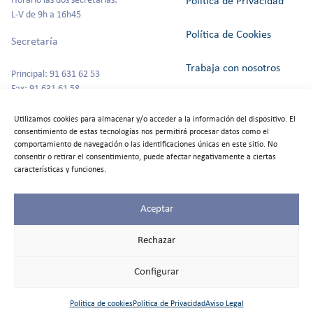
Horario las dos secretarías:
Política de Privacidad
L-V de 9h a 16h45
Política de Cookies
Secretaría
Trabaja con nosotros
Principal: 91 631 62 53
Fax: 91 631 61 58
Canal del Informante
secretaria@colegioszola.es
Utilizamos cookies para almacenar y/o acceder a la información del dispositivo. El
Escuela Infantil
consentimiento de estas tecnologías nos permitirá procesar datos como el
Alquiler de espacios
comportamiento de navegación o las identificaciones únicas en este sitio. No
consentir o retirar el consentimiento, puede afectar negativamente a ciertas
Tfno: 91 631 67 00
características y funciones.
Aceptar
©2025
Colegio Zola
Rechazar
Las Rozas
Todos los
Configurar
derechos
reservados
Política de cookies
Política de Privacidad
Aviso Legal