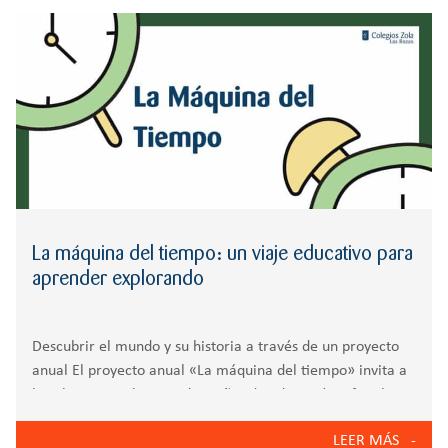
r
CREATIVIDAD
BACHILLERATO
:
Orientación familiar
La máquina del tiempo: un viaje educativo para
aprender explorando
Descubrir el mundo y su historia a través de un proyecto
anual El proyecto anual «La máquina del tiempo» invita a
los alumnos y alumnas de 5 años de Educación Infantil a
sumergirse en una apasionante aventura de aprendizaje a
LEER MÁS