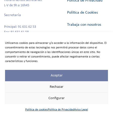
Horario las dos secretarías:
Política de Privacidad
L-V de 9h a 16h45
Política de Cookies
Secretaría
Trabaja con nosotros
Principal: 91 631 62 53
Fax: 91 631 61 58
Canal del Informante
secretaria@colegioszola.es
Utilizamos cookies para almacenar y/o acceder a la información del dispositivo. El
Escuela Infantil
consentimiento de estas tecnologías nos permitirá procesar datos como el
Alquiler de espacios
comportamiento de navegación o las identificaciones únicas en este sitio. No
consentir o retirar el consentimiento, puede afectar negativamente a ciertas
Tfno: 91 631 67 00
características y funciones.
Aceptar
©2025
Colegio Zola
Rechazar
Las Rozas
Todos los
Configurar
derechos
reservados
Política de cookies
Política de Privacidad
Aviso Legal