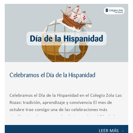
r
CREATIVIDAD
BACHILLERATO
:
Orientación familiar
Celebramos el Día de la Hispanidad
Celebramos el Día de la Hispanidad en el Colegio Zola Las
Rozas: tradición, aprendizaje y convivencia El mes de
octubre trae consigo una de las celebraciones más
significativas de nuestro calendario escolar: el Día de la
Hispanidad. En el Colegio,
LEER MÁS