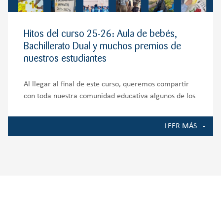
Hitos del curso 25-26: Aula de bebés,
Bachillerato Dual y muchos premios de
nuestros estudiantes
Al llegar al final de este curso, queremos compartir
con toda nuestra comunidad educativa algunos de los
momentos, proyectos y logros que han marcado la
vida del Colegio durante el curso 2025-2026. Ha sido
LEER MÁS
un año de crecimiento, ilusión y