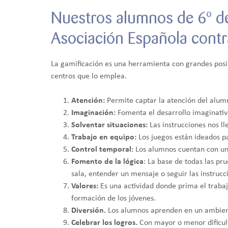
Nuestros alumnos de 6º de
Asociación Española contr
La gamificación es una herramienta con grandes posibi
centros que lo emplea.
Atención:
Permite captar la atención del alum
Imaginación:
Fomenta el desarrollo imaginativo
Solventar situaciones:
Las instrucciones nos lle
Trabajo en equipo:
Los juegos están ideados pa
Control temporal:
Los alumnos cuentan con un t
Fomento de la lógica
: La base de todas las pr
sala, entender un mensaje o seguir las instrucc
Valores:
Es una actividad donde prima el trabajo
formación de los jóvenes.
Diversión.
Los alumnos aprenden en un ambient
Celebrar los logros.
Con mayor o menor dificult