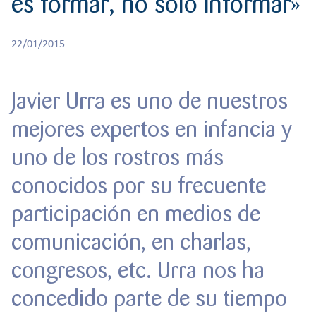
es formar, no sólo informar»
r
CREATIVIDAD
BACHILLERATO
:
Orientación familiar
22/01/2015
Javier Urra es uno de nuestros
mejores expertos en infancia y
uno de los rostros más
conocidos por su frecuente
participación en medios de
comunicación, en charlas,
congresos, etc. Urra nos ha
concedido parte de su tiempo