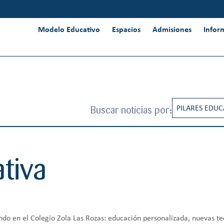
Modelo Educativo
Espacios
Admisiones
Infor
Buscar noticias por:
PILARES EDUC
RESPONSABIL
INNOVACIÓN 
tiva
INTERNACION
PENSAMIENT
CREATIVIDAD
ando en el Colegio Zola Las Rozas: educación personalizada, nuevas t