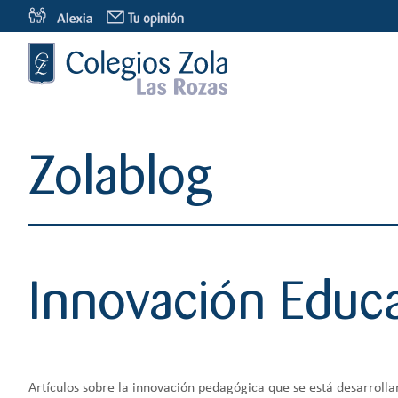
S
Tu opinión
a
l
t
a
r
a
Zolablog
l
c
o
n
t
e
Innovación Educa
n
i
d
o
Artículos sobre la innovación pedagógica que se está desarroll