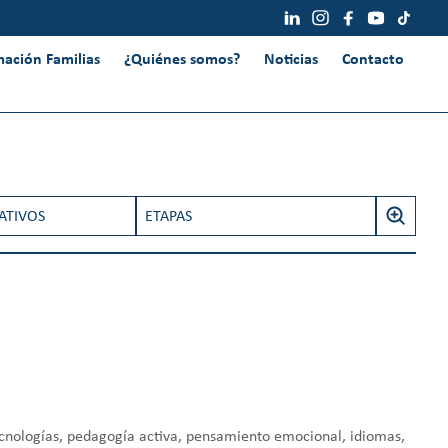
mación Familias
¿Quiénes somos?
Noticias
Contacto
ATIVOS
ETAPAS
IDAD
INFANTIL
B
u
EDUCATIVA
PRIMARIA
s
c
ALIZACIÓN
SECUNDARIA
a
O EMOCIONAL
BACHILLERATO
r
:
ecnologías, pedagogía activa, pensamiento emocional, idiomas,