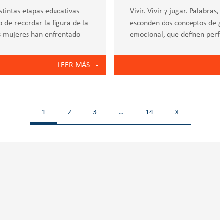
stintas etapas educativas
Vivir. Vivir y jugar. Palabra
o de recordar la figura de la
esconden dos conceptos de g
as mujeres han enfrentado
emocional, que definen perf
la Escuela infantil Zola. La
LEER MÁS
1
2
3
…
14
»