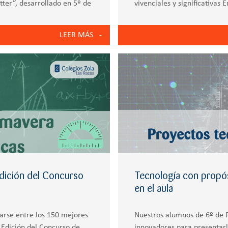
tter”, desarrollado en 5º de
vivenciales y significativas 
embarcado en una aventura 
LEER MÁS
 Edición del Concurso
Tecnología con propó
en el aula
arse entre los 150 mejores
Nuestros alumnos de 6º de P
 Edición del Concurso de
innovadores para presentarl