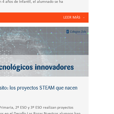
En 4 años de Infantil, el alumnado se ha
educativa a través del
LEER MÁS
sito: los proyectos STEAM que nacen
rimaria, 2º ESO y 3º ESO realizan proyectos
os en el Desafío Las Rozas Nuestros alumnos han