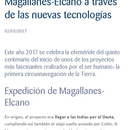
Magallanes-Elcano a través
r
CREATIVIDAD
BACHILLERATO
:
de las nuevas tecnologías
Orientación familiar
02/03/2017
Este año 2017 se celebra la efeméride del quinto
centenario del inicio de unos de los proyectos
más fascinantes realizados por el ser humano: la
primera circunnavegación de la Tierra.
Expedición de Magallanes-
Elcano
En origen, el proyecto era
llegar a las Indias por el Oeste
,
cumpliendo así también el viejo sueño ansiado por Colón. Si