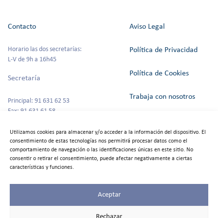
Contacto
Aviso Legal
Horario las dos secretarías:
Política de Privacidad
L-V de 9h a 16h45
Política de Cookies
Secretaría
Trabaja con nosotros
Principal: 91 631 62 53
Fax: 91 631 61 58
Canal del Informante
secretaria@colegioszola.es
Utilizamos cookies para almacenar y/o acceder a la información del dispositivo. El
Escuela Infantil
consentimiento de estas tecnologías nos permitirá procesar datos como el
Alquiler de espacios
comportamiento de navegación o las identificaciones únicas en este sitio. No
consentir o retirar el consentimiento, puede afectar negativamente a ciertas
Tfno: 91 631 67 00
características y funciones.
Aceptar
©2025
Colegio Zola
Rechazar