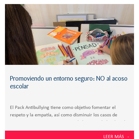
r
CREATIVIDAD
BACHILLERATO
:
Orientación familiar
Promoviendo un entorno seguro: NO al acoso
escolar
El Pack Antibullying tiene como objetivo fomentar el
respeto y la empatía, así como disminuir los casos de
acoso en nuestro centro. Dentro de las actividades de aula
para concienciar contra el acoso escolar, estudiantes de 1º
LEER MÁS
ESO en clase