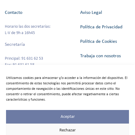
Contacto
Aviso Legal
Horario las dos secretarías:
Política de Privacidad
L-V de 9h a 16h45
Política de Cookies
Secretaría
Trabaja con nosotros
Principal: 91 631 62 53
Fax: 91 631 61 58
Canal del Informante
secretaria@colegioszola.es
Utilizamos cookies para almacenar y/o acceder a la información del dispositivo. El
Escuela Infantil
consentimiento de estas tecnologías nos permitirá procesar datos como el
Alquiler de espacios
comportamiento de navegación o las identificaciones únicas en este sitio. No
consentir o retirar el consentimiento, puede afectar negativamente a ciertas
Tfno: 91 631 67 00
características y funciones.
Aceptar
©2025
Colegio Zola
Rechazar
Las Rozas