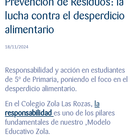
Prevención de Residuos: la
r
CREATIVIDAD
BACHILLERATO
:
lucha contra el desperdicio
Orientación familiar
alimentario
18/11/2024
Responsabilidad y acción en estudiantes
de 5º de Primaria, poniendo el foco en el
desperdicio alimentario.
En el Colegio Zola Las Rozas,
la
responsabilidad
es uno de los pilares
fundamentales de nuestro ,Modelo
Educativo Zola.