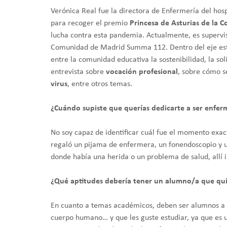
Verónica Real fue la directora de Enfermería del hos
para recoger el premio
Princesa de Asturias de la 
lucha contra esta pandemia. Actualmente, es supervis
Comunidad de Madrid Summa 112. Dentro del eje es
entre la comunidad educativa la sostenibilidad, la sol
entrevista sobre
vocación profesional
, sobre cómo s
virus
, entre otros temas.
¿Cuándo supiste que querías dedicarte a ser enfe
​No soy capaz de identificar cuál fue el momento exac
regaló un pijama de enfermera, un fonendoscopio y u
donde había una herida o un problema de salud, allí i
¿Qué aptitudes debería tener un alumno/a que quie
​En cuanto a temas académicos, deben ser alumnos a lo
cuerpo humano… y que les guste estudiar, ya que es una