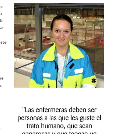
re
la
la
ve
este
me
e,
y