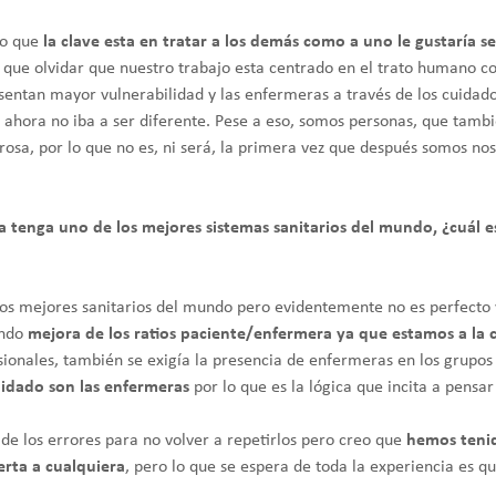
eo que
la clave esta en tratar a los demás como a uno le gustaría s
 que olvidar que nuestro trabajo esta centrado en el trato humano con
sentan mayor vulnerabilidad y las enfermeras a través de los cuidados
o ahora no iba a ser diferente. Pese a eso, somos personas, que tamb
sa, por lo que no es, ni será, la primera vez que después somos no
a tenga uno de los mejores sistemas sanitarios del mundo, ¿cuál 
os mejores sanitarios del mundo pero evidentemente no es perfecto 
ando
mejora de los ratios paciente/enfermera ya que estamos a la 
sionales, también se exigía la presencia de enfermeras en los grupos
uidado son las enfermeras
por lo que es la lógica que incita a pensa
 de los errores para no volver a repetirlos pero creo que
hemos tenid
erta a cualquiera
, pero lo que se espera de toda la experiencia es 