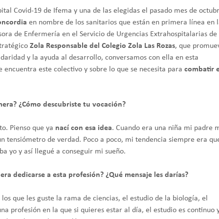
pital Covid-19 de Ifema y una de las elegidas el pasado mes de octub
Concordia
en nombre de los sanitarios que están en primera línea en 
ora de Enfermería en el Servicio de Urgencias Extrahospitalarias de 
tratégico
Zola Responsable del Colegio Zola Las Rozas
, que promue
idaridad y la ayuda al desarrollo, conversamos con ella en esta
e encuentra este colectivo y sobre lo que se necesita para
combatir 
rmera? ¿Cómo descubriste tu vocación?
to. Pienso que ya
nací con esa idea
. Cuando era una niña mi padre 
n tensiómetro de verdad. Poco a poco, mi tendencia siempre era qu
ba yo y así llegué a conseguir mi sueño.
ra dedicarse a esta profesión? ¿Qué mensaje les darías?
s que les guste la rama de ciencias, el estudio de la biología, el
 profesión en la que si quieres estar al día, el estudio es continuo 