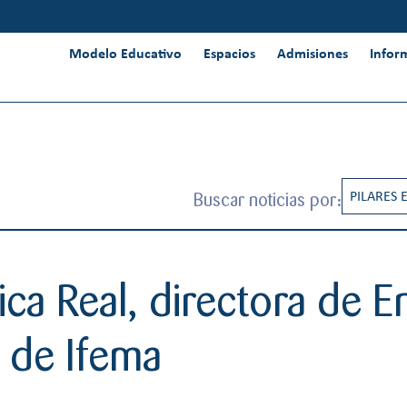
Modelo Educativo
Espacios
Admisiones
Infor
Buscar noticias por:
PILARES 
RESPONS
INNOVAC
ica Real, directora de E
INTERNA
 de Ifema
PENSAMI
CREATIV