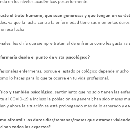
endo en los niveles académicos posteriormente.
 guste el trato humano, que sean generosas y que tengan un carác
tades, ya que la lucha contra la enfermedad tiene sus momentos duros
 en esa lucha.
nales, les diría que siempre traten al de enfrente como les gustaría 
ermería desde el punto de vista psicológico?
rofesionales enfermeras, porque el estado psicológico depende mucho d
mo lo haces para lo que te ocurre en tu vida profesional.
ísico y también psicológico
, sentimiento que no solo tienen las enfe
ente al COVID-19 e incluso la población en general; han sido meses 
ien y ahora la situación se está prolongando más de lo esperado y es
mo afrontáis los duros días/semanas/meses que estamos viviendo
icinan todos los expertos?