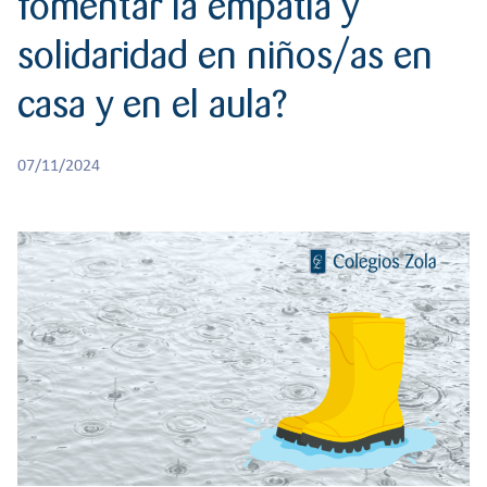
fomentar la empatía y
r
CREATIVIDAD
BACHILLERATO
:
solidaridad en niños/as en
Orientación familiar
casa y en el aula?
07/11/2024