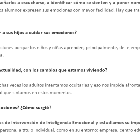
señarles a escucharse, a identificar cómo se sienten y a poner no
os alumnos expresen sus emociones con mayor facilidad. Hay que tra
 a sus hijos a cuidar sus emociones?
iones porque los niños y niñas aprenden, principalmente, del ejemp
a.
actualidad, con los cambios que estamos viviendo?
chas veces los adultos intentamos ocultarlas y eso nos impide afron
mal que sintamos en estos momentos.
mociones? ¿Cómo surgió?
 de intervención de Inteligencia Emocional y estudiamos su imp
persona, a título individual, como en su entorno: empresa, centro ed