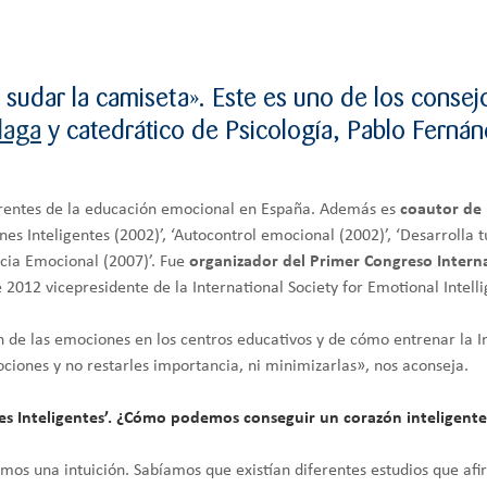
 sudar la camiseta». Este es uno de los conse
laga
y catedrático de Psicología, Pablo Fernán
erentes de la educación emocional en España. Además es
coautor de
nes Inteligentes (2002)’, ‘Autocontrol emocional (2002)’, ‘Desarrolla t
ncia Emocional (2007)’. Fue
organizador del Primer Congreso Intern
012 vicepresidente de la International Society for Emotional Intell
n de las emociones en los centros educativos y de cómo entrenar la I
ones y no restarles importancia, ni minimizarlas», nos aconseja.
ones Inteligentes’. ¿Cómo podemos conseguir un corazón inteligent
íamos una intuición. Sabíamos que existían diferentes estudios que a