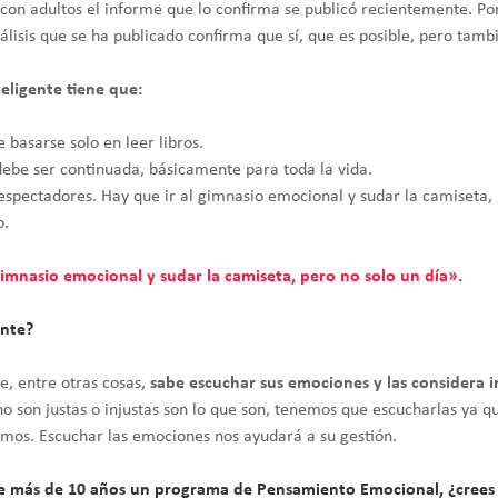
 con adultos el informe que lo confirma se publicó recientemente. Por
isis que se ha publicado confirma que sí, que es posible, pero tamb
eligente tiene que:
e basarse solo en leer libros.
debe ser continuada, básicamente para toda la vida.
espectadores. Hay que ir al gimnasio emocional y sudar la camiseta, 
o.
gimnasio emocional y sudar la camiseta, pero no solo un día».
ente?
e, entre otras cosas,
sabe escuchar sus emociones y las considera 
 son justas o injustas son lo que son, tenemos que escucharlas ya q
os. Escuchar las emociones nos ayudará a su gestión.
ce más de 10 años un programa de Pensamiento Emocional, ¿crees 