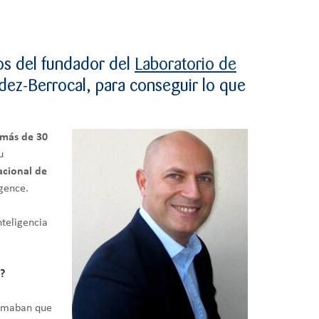
jos del fundador del
Laboratorio de
dez-Berrocal, para conseguir lo que
 más de 30
u
acional de
igence.
nteligencia
e?
firmaban que