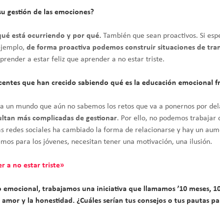
su gestión de las emociones?
qué está ocurriendo y por qué.
También que sean proactivos. Si esp
ejemplo,
de forma proactiva podemos construir situaciones de tra
render a estar feliz que aprender a no estar triste.
scentes que han crecido sabiendo qué es la educación emocional f
un mundo que aún no sabemos los retos que va a ponernos por delan
ultan más complicadas de gestionar
. Por ello, no podemos trabajar c
as redes sociales ha cambiado la forma de relacionarse y hay un aum
os para los jóvenes, necesitan tener una motivación, una ilusión.
r a no estar triste»
mocional, trabajamos una iniciativa que llamamos ’10 meses, 10 v
amor y la honestidad. ¿Cuáles serían tus consejos o tus pautas par