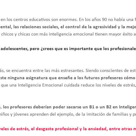
l en los centros educativos son enormes. En los años 90 no había una 
ental, las relaciones sociales, el control de la agresividad y la m
os chicos y chicas con más inteligencia emocional tienen mayor éxito
adolescentes, pero ¿crees que es importante que los profesionale
, se encuentra entre las más estresantes. Siendo conscientes de esto
iste ninguna asignatura que enseñe a los futuros profesores cóm
 que una Inteligencia Emocional cuidada reduce los niveles de estrés,
s,
los profesores deberían poder sacarse un B1 o un B2 en Intelig
niños y jóvenes aprenden del ejemplo, de la imitación de familias y p
les de estrés, el desgaste profesional y la ansiedad, entre otras