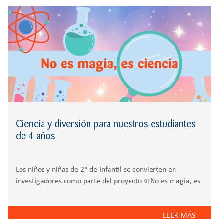
r
CREATIVIDAD
BACHILLERATO
:
Orientación familiar
Ciencia y diversión para nuestros estudiantes
de 4 años
Los niños y niñas de 2º de Infantil se convierten en
investigadores como parte del proyecto «¡No es magia, es
ciencia!» “¡No es magia, es ciencia!”. Bajo esta premisa, el
alumnado de 4 años del Colegio Zola Las Rozas ha
LEER MÁS