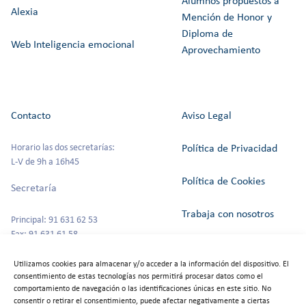
Alumnos propuestos a
Alexia
Mención de Honor y
Diploma de
Web Inteligencia emocional
Aprovechamiento
Contacto
Aviso Legal
Horario las dos secretarías:
Política de Privacidad
L-V de 9h a 16h45
Política de Cookies
Secretaría
Trabaja con nosotros
Principal: 91 631 62 53
Fax: 91 631 61 58
Canal del Informante
secretaria@colegioszola.es
Utilizamos cookies para almacenar y/o acceder a la información del dispositivo. El
Escuela Infantil
consentimiento de estas tecnologías nos permitirá procesar datos como el
Alquiler de espacios
comportamiento de navegación o las identificaciones únicas en este sitio. No
consentir o retirar el consentimiento, puede afectar negativamente a ciertas