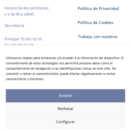
Horario las dos secretarías:
Política de Privacidad
L-V de 9h a 16h45
Política de Cookies
Secretaría
Trabaja con nosotros
Principal: 91 631 62 53
Fax: 91 631 61 58
Canal del Informante
secretaria@colegioszola.es
Utilizamos cookies para almacenar y/o acceder a la información del dispositivo. El
Escuela Infantil
consentimiento de estas tecnologías nos permitirá procesar datos como el
Alquiler de espacios
comportamiento de navegación o las identificaciones únicas en este sitio. No
consentir o retirar el consentimiento, puede afectar negativamente a ciertas
Tfno: 91 631 67 00
características y funciones.
Aceptar
©2025
Colegio Zola
Rechazar
Las Rozas
Todos los
Configurar
derechos