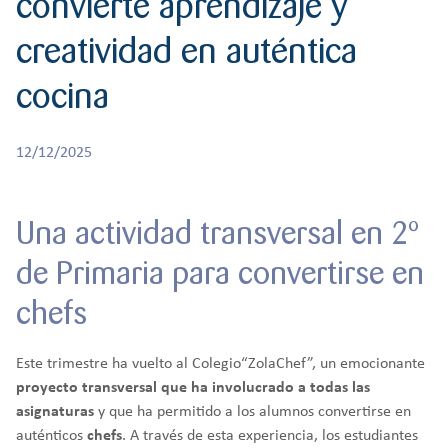
convierte aprendizaje y
r
CREATIVIDAD
BACHILLERATO
:
creatividad en auténtica
Orientación familiar
cocina
12/12/2025
Una actividad transversal en 2º
de Primaria para convertirse en
chefs
Este trimestre ha vuelto al Colegio“ZolaChef”, un emocionante
proyecto transversal que ha involucrado a todas las
asignaturas
y que ha permitido a los alumnos convertirse en
auténticos
chefs
. A través de esta experiencia, los estudiantes