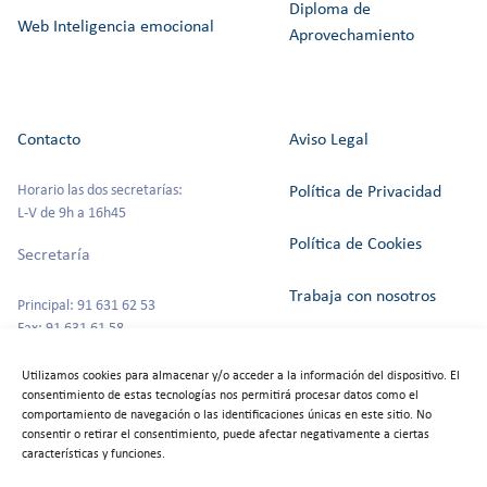
Diploma de
Web Inteligencia emocional
Aprovechamiento
Contacto
Aviso Legal
Horario las dos secretarías:
Política de Privacidad
L-V de 9h a 16h45
Política de Cookies
Secretaría
Trabaja con nosotros
Principal: 91 631 62 53
Fax: 91 631 61 58
Canal del Informante
secretaria@colegioszola.es
Utilizamos cookies para almacenar y/o acceder a la información del dispositivo. El
Escuela Infantil
consentimiento de estas tecnologías nos permitirá procesar datos como el
Alquiler de espacios
comportamiento de navegación o las identificaciones únicas en este sitio. No
consentir o retirar el consentimiento, puede afectar negativamente a ciertas
Tfno: 91 631 67 00
características y funciones.