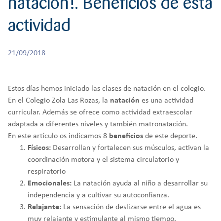
natación!. Beneficios de esta
r
CREATIVIDAD
BACHILLERATO
:
actividad
Orientación familiar
21/09/2018
Estos días hemos iniciado las clases de natación en el colegio.
En el Colegio Zola Las Rozas, la
natación
es una actividad
curricular. Además se ofrece como actividad extraescolar
adaptada a diferentes niveles y también matronatación.
En este artículo os indicamos 8
beneficios
de este deporte.
Físicos:
Desarrollan y fortalecen sus músculos, activan la
coordinación motora y el sistema circulatorio y
respiratorio
Emocionales:
La natación ayuda al niño a desarrollar su
independencia y a cultivar su autoconfianza.
Relajante:
La sensación de deslizarse entre el agua es
muy relajante y estimulante al mismo tiempo.