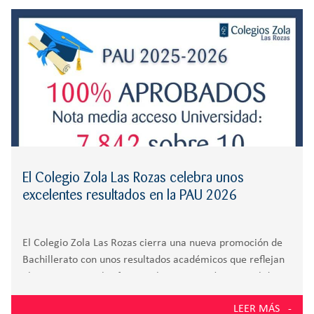
r
CREATIVIDAD
BACHILLERATO
:
Orientación familiar
El Colegio Zola Las Rozas celebra unos
excelentes resultados en la PAU 2026
El Colegio Zola Las Rozas cierra una nueva promoción de
Bachillerato con unos resultados académicos que reflejan
el compromiso, el esfuerzo y la preparación integral de
sus alumnos. El 100% de los estudiantes presentados a la
LEER MÁS
Prueba de Acceso a