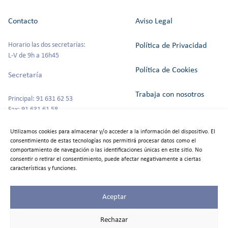
Contacto
Aviso Legal
Horario las dos secretarías:
Política de Privacidad
L-V de 9h a 16h45
Política de Cookies
Secretaría
Trabaja con nosotros
Principal: 91 631 62 53
Fax: 91 631 61 58
Canal del Informante
secretaria@colegioszola.es
Utilizamos cookies para almacenar y/o acceder a la información del dispositivo. El
Escuela Infantil
consentimiento de estas tecnologías nos permitirá procesar datos como el
Alquiler de espacios
comportamiento de navegación o las identificaciones únicas en este sitio. No
consentir o retirar el consentimiento, puede afectar negativamente a ciertas
Tfno: 91 631 67 00
características y funciones.
Aceptar
©2025
Colegio Zola
Rechazar
Las Rozas