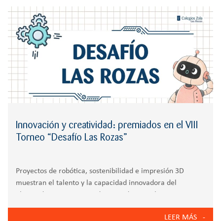
r
CREATIVIDAD
BACHILLERATO
:
Orientación familiar
Innovación y creatividad: premiados en el VIII
Torneo “Desafío Las Rozas”
Proyectos de robótica, sostenibilidad e impresión 3D
muestran el talento y la capacidad innovadora del
alumnado en un entorno de aprendizaje práctico y
colaborativo El pasado 25 de abril se celebró en Las Rozas
LEER MÁS
el VIII Torneo Municipal de Robótica Educativa