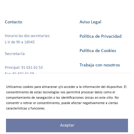
Contacto
Aviso Legal
Horario las dos secretarías:
Política de Privacidad
L-V de 9h a 16h45
Política de Cookies
Secretaría
Trabaja con nosotros
Principal: 91 631 62 53
Fax: 91 631 61 58
Canal del Informante
secretaria@colegioszola.es
Utilizamos cookies para almacenar y/o acceder a la información del dispositivo. El
Escuela Infantil
consentimiento de estas tecnologías nos permitirá procesar datos como el
Alquiler de espacios
comportamiento de navegación o las identificaciones únicas en este sitio. No
consentir o retirar el consentimiento, puede afectar negativamente a ciertas
Tfno: 91 631 67 00
características y funciones.
Aceptar
©2025