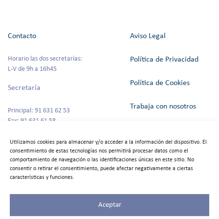
Contacto
Aviso Legal
Horario las dos secretarías:
Política de Privacidad
L-V de 9h a 16h45
Política de Cookies
Secretaría
Trabaja con nosotros
Principal: 91 631 62 53
Fax: 91 631 61 58
Canal del Informante
secretaria@colegioszola.es
Utilizamos cookies para almacenar y/o acceder a la información del dispositivo. El
Escuela Infantil
consentimiento de estas tecnologías nos permitirá procesar datos como el
Alquiler de espacios
comportamiento de navegación o las identificaciones únicas en este sitio. No
consentir o retirar el consentimiento, puede afectar negativamente a ciertas
Tfno: 91 631 67 00
características y funciones.
Aceptar
©2025