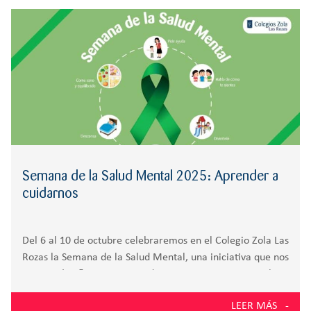
r
CREATIVIDAD
BACHILLERATO
:
Orientación familiar
Semana de la Salud Mental 2025: Aprender a
cuidarnos
Del 6 al 10 de octubre celebraremos en el Colegio Zola Las
Rozas la Semana de la Salud Mental, una iniciativa que nos
permitirá reflexionar, aprender y compartir en torno al
bienestar emocional, un aspecto clave en la formación
LEER MÁS
integral