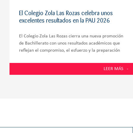
El Colegio Zola Las Rozas celebra unos
excelentes resultados en la PAU 2026
El Colegio Zola Las Rozas cierra una nueva promoción
de Bachillerato con unos resultados académicos que
reflejan el compromiso, el esfuerzo y la preparación
integral de sus alumnos. El 100% de los estudiantes
presentados a la Prueba de Acceso a
LEER MÁS