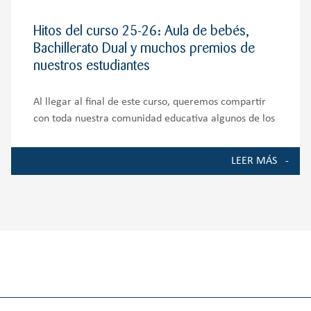
Hitos del curso 25-26: Aula de bebés,
Bachillerato Dual y muchos premios de
nuestros estudiantes
Al llegar al final de este curso, queremos compartir
con toda nuestra comunidad educativa algunos de los
momentos, proyectos y logros que han marcado la
vida del Colegio durante el curso 2025-2026. Ha sido
LEER MÁS
un año de crecimiento, ilusión y