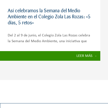
Así celebramos la Semana del Medio
Ambiente en el Colegio Zola Las Rozas: «5
días, 5 retos»
Del 2 al 9 de junio, el Colegio Zola Las Rozas celebra
la Semana del Medio Ambiente, una iniciativa que
busca concienciar a toda la comunidad educativa
sobre la importancia de cuidar nuestro planeta y
LEER MÁS
avanzar hacia un futuro más sostenible.