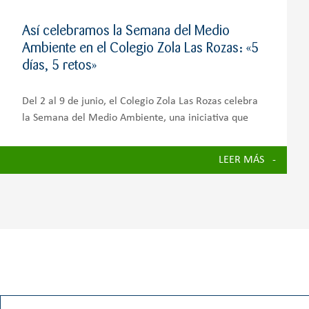
Así celebramos la Semana del Medio
Ambiente en el Colegio Zola Las Rozas: «5
días, 5 retos»
Del 2 al 9 de junio, el Colegio Zola Las Rozas celebra
la Semana del Medio Ambiente, una iniciativa que
busca concienciar a toda la comunidad educativa
sobre la importancia de cuidar nuestro planeta y
LEER MÁS
avanzar hacia un futuro más sostenible.