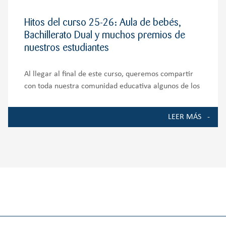
Hitos del curso 25-26: Aula de bebés,
Bachillerato Dual y muchos premios de
nuestros estudiantes
Al llegar al final de este curso, queremos compartir
con toda nuestra comunidad educativa algunos de los
momentos, proyectos y logros que han marcado la
vida del Colegio durante el curso 2025-2026. Ha sido
LEER MÁS
un año de crecimiento, ilusión y