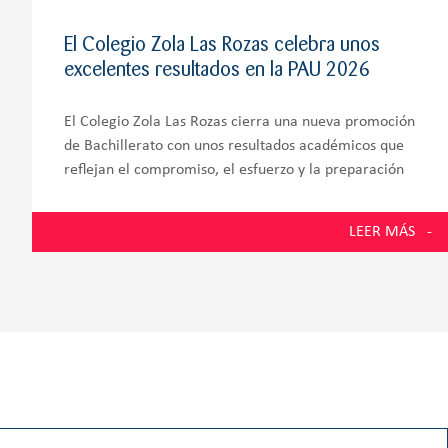
El Colegio Zola Las Rozas celebra unos
excelentes resultados en la PAU 2026
El Colegio Zola Las Rozas cierra una nueva promoción
de Bachillerato con unos resultados académicos que
reflejan el compromiso, el esfuerzo y la preparación
integral de sus alumnos. El 100% de los estudiantes
presentados a la Prueba de Acceso a
LEER MÁS