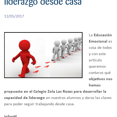
liderazgo desde casa
r
CREATIVIDAD
BACHILLERATO
:
Orientación familiar
12/05/2017
La
Educación
Emocional
es
cosa de todos
y con este
artículo
queremos
contaros qué
objetivos nos
hemos
propuesto en el Colegio Zola Las Rozas para desarrollar la
capacidad de liderazgo
en nuestros alumnos y daros las claves
para poder seguir trabajando desde casa.
Infantil