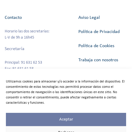
Contacto
Aviso Legal
Horario las dos secretarías:
Política de Privacidad
L-V de 9h a 16h45
Política de Cookies
Secretaría
Trabaja con nosotros
Principal: 91 631 62 53
Fax: 91 631 61 58
Canal del Informante
secretaria@colegioszola.es
Utilizamos cookies para almacenar y/o acceder a la información del dispositivo. El
Escuela Infantil
consentimiento de estas tecnologías nos permitirá procesar datos como el
Alquiler de espacios
comportamiento de navegación o las identificaciones únicas en este sitio. No
consentir o retirar el consentimiento, puede afectar negativamente a ciertas
Tfno: 91 631 67 00
características y funciones.
Aceptar
©2025
Colegio Zola