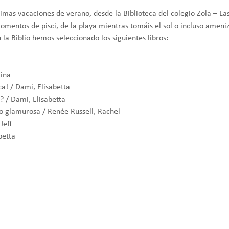
imas vacaciones de verano, desde la Biblioteca del colegio Zola – 
omentos de pisci, de la playa mientras tomáis el sol o incluso ameniza
la Biblio hemos seleccionado los siguientes libros:
lina
a! / Dami, Elisabetta
? / Dami, Elisabetta
co glamurosa / Renée Russell, Rachel
Jeff
betta