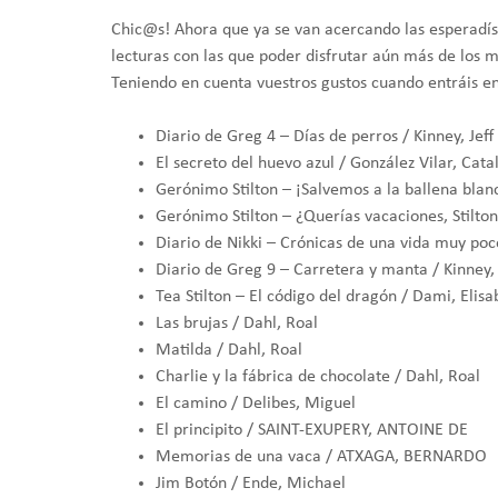
Chic@s! Ahora que ya se van acercando las esperadís
lecturas con las que poder disfrutar aún más de los m
Teniendo en cuenta vuestros gustos cuando entráis en 
Diario de Greg 4 – Días de perros / Kinney, Jeff
El secreto del huevo azul / González Vilar, Cata
Gerónimo Stilton – ¡Salvemos a la ballena blanc
Gerónimo Stilton – ¿Querías vacaciones, Stilton
Diario de Nikki – Crónicas de una vida muy po
Diario de Greg 9 – Carretera y manta / Kinney, 
Tea Stilton – El código del dragón / Dami, Elisa
Las brujas / Dahl, Roal
Matilda / Dahl, Roal
Charlie y la fábrica de chocolate / Dahl, Roal
El camino / Delibes, Miguel
El principito / SAINT-EXUPERY, ANTOINE DE
Memorias de una vaca / ATXAGA, BERNARDO
Jim Botón / Ende, Michael