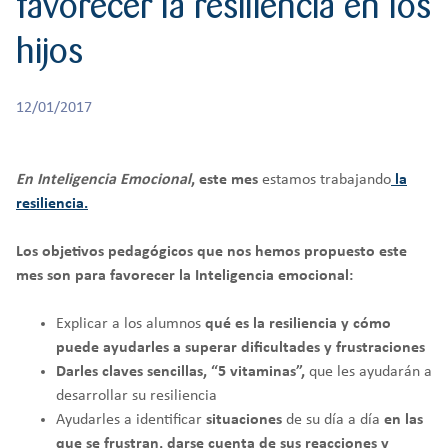
favorecer la resiliencia en los
r
CREATIVIDAD
BACHILLERATO
:
hijos
Orientación familiar
12/01/2017
En Inteligencia
Emocional
, este mes
estamos trabajando
la
resiliencia.
Los objetivos pedagógicos que nos hemos propuesto este
mes son para favorecer la Inteligencia emocional:
Explicar a los alumnos
qué es la resiliencia y cómo
puede ayudarles a superar dificultades y frustraciones
Darles claves sencillas, “5 vitaminas”,
que les ayudarán a
desarrollar su resiliencia
Ayudarles a identificar
situaciones
de su día a día
en las
que se frustran, darse cuenta de sus reacciones y