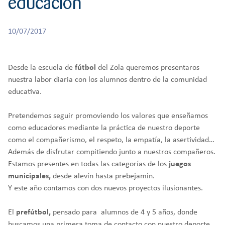
educación
r
CREATIVIDAD
BACHILLERATO
:
Orientación familiar
10/07/2017
Desde la escuela de
fútbol
del Zola queremos presentaros
nuestra labor diaria con los alumnos dentro de la comunidad
educativa.
Pretendemos seguir promoviendo los valores que enseñamos
como educadores mediante la práctica de nuestro deporte
como el compañerismo, el respeto, la empatía, la asertividad…
Además de disfrutar compitiendo junto a nuestros compañeros.
Estamos presentes en todas las categorías de los
juegos
municipales,
desde alevín hasta prebejamin.
Y este año contamos con dos nuevos proyectos ilusionantes.
El
prefútbol,
pensado para alumnos de 4 y 5 años, donde
buscamos una primera toma de contacto con nuestro deporte.