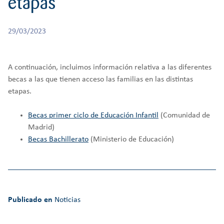
etapas
r
CREATIVIDAD
BACHILLERATO
:
Orientación familiar
29/03/2023
A continuación, incluimos información relativa a las diferentes
becas a las que tienen acceso las familias en las distintas
etapas.
Becas primer ciclo de Educación Infanti
l
(Comunidad de
Madrid)
Becas Bachillerato
(Ministerio de Educación)
Publicado en
Noticias