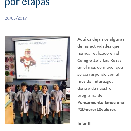
por etapas
r
CREATIVIDAD
BACHILLERATO
:
Orientación familiar
26/05/2017
Aquí os dejamos algunas
de las actividades que
hemos realizado en el
Colegio Zola Las Rozas
en el mes de mayo, que
se corresponde con el
mes del
liderazgo
,
dentro de nuestro
programa de
Pensamiento Emocional
#10meses10valores
.
Infantil