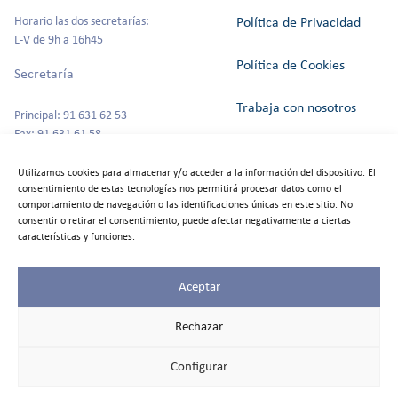
Horario las dos secretarías:
Política de Privacidad
L-V de 9h a 16h45
Política de Cookies
Secretaría
Trabaja con nosotros
Principal: 91 631 62 53
Fax: 91 631 61 58
Canal del Informante
secretaria@colegioszola.es
Utilizamos cookies para almacenar y/o acceder a la información del dispositivo. El
Escuela Infantil
consentimiento de estas tecnologías nos permitirá procesar datos como el
Alquiler de espacios
comportamiento de navegación o las identificaciones únicas en este sitio. No
consentir o retirar el consentimiento, puede afectar negativamente a ciertas
Tfno: 91 631 67 00
características y funciones.
Aceptar
©2025
Colegio Zola
Rechazar
Las Rozas
Todos los
Configurar
derechos