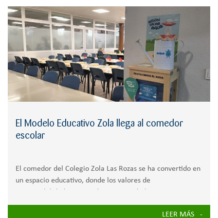
r
CREATIVIDAD
BACHILLERATO
:
Orientación familiar
El Modelo Educativo Zola llega al comedor
escolar
El comedor del Colegio Zola Las Rozas se ha convertido en
un espacio educativo, donde los valores de
responsabilidad, innovación y creatividad, junto a una
perspectiva internacional y de pensamiento emocional, se
LEER MÁS
promueven y fortalecen dentro del menú diario. A