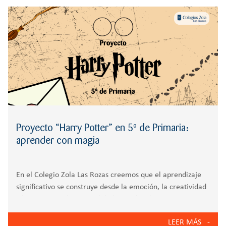
r
CREATIVIDAD
BACHILLERATO
:
Orientación familiar
Proyecto “Harry Potter” en 5º de Primaria:
aprender con magia
En el Colegio Zola Las Rozas creemos que el aprendizaje
significativo se construye desde la emoción, la creatividad
y la participación activa del alumnado. El proyecto
interdisciplinar “Harry Potter”, desarrollado en 5º de
LEER MÁS
Primaria, es un claro ejemplo de esta