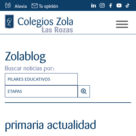
S
Tu opinión
a
l
t
a
Modelo Educativo
r
a
Espacios
Nuestro modelo
Zolablog
l
c
Admisiones
Pilares
Buscar noticias por:
o
Información Familias
Conócenos
n
PILARES EDUCATIVOS
Etapas
t
¿Quiénes somos?
Información pedagógica de centro
Proceso de admisión
e
RESPONSABILIDAD
ETAPAS
Noticias
Colegios Zola
n
Servicios
B
INNOVACIÓN EDUCATIVA
INFANTIL
i
Contacto
Zolablog
u
Alumni
d
s
INTERNACIONALIZACIÓN
PRIMARIA
Oferta educativa y plazas
o
primaria actualidad
c
Otros dicen
PENSAMIENTO EMOCIONAL
SECUNDARIA
a
Tarifas