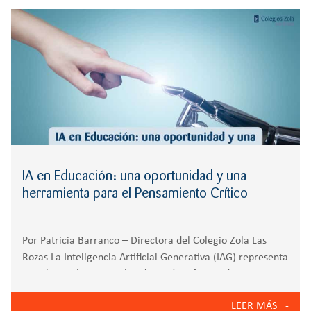
r
CREATIVIDAD
BACHILLERATO
:
Orientación familiar
IA en Educación: una oportunidad y una
herramienta para el Pensamiento Crítico
Por Patricia Barranco – Directora del Colegio Zola Las
Rozas La Inteligencia Artificial Generativa (IAG) representa
un salto cualitativo en la educación, ofreciendo un
potencial inmenso para enriquecer nuestro modelo
LEER MÁS
pedagógico consolidado. Este modelo, cimentado en la