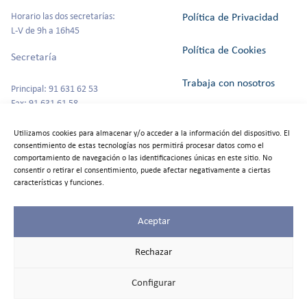
Horario las dos secretarías:
Política de Privacidad
L-V de 9h a 16h45
Política de Cookies
Secretaría
Trabaja con nosotros
Principal: 91 631 62 53
Fax: 91 631 61 58
Canal del Informante
secretaria@colegioszola.es
Utilizamos cookies para almacenar y/o acceder a la información del dispositivo. El
Escuela Infantil
consentimiento de estas tecnologías nos permitirá procesar datos como el
Alquiler de espacios
comportamiento de navegación o las identificaciones únicas en este sitio. No
consentir o retirar el consentimiento, puede afectar negativamente a ciertas
Tfno: 91 631 67 00
características y funciones.
Aceptar
©2025
Colegio Zola
Rechazar
Las Rozas
Todos los
Configurar
derechos