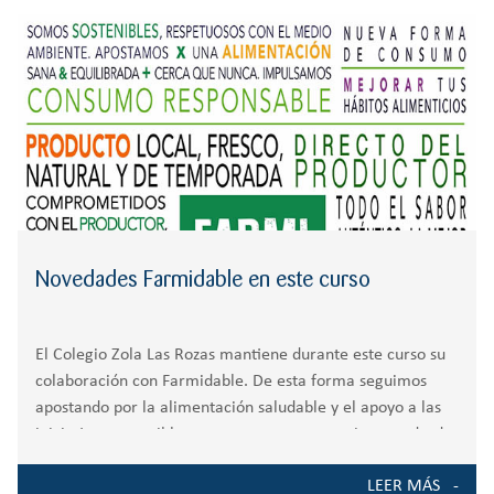
r
CREATIVIDAD
BACHILLERATO
:
Orientación familiar
Novedades Farmidable en este curso
El Colegio Zola Las Rozas mantiene durante este curso su
colaboración con Farmidable. De esta forma seguimos
apostando por la alimentación saludable y el apoyo a las
iniciativas sostenibles con nuestro entorno, siempre desde
la base de la Educación. Por
LEER MÁS