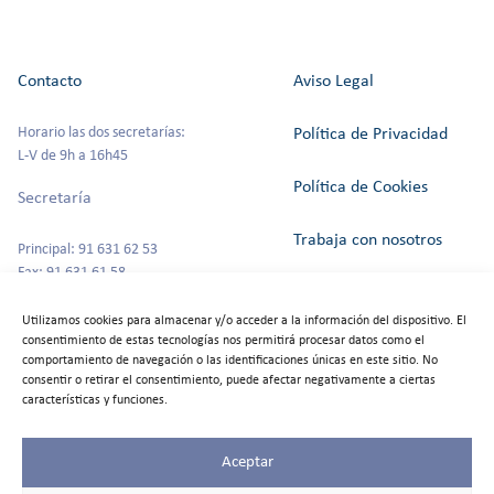
Contacto
Aviso Legal
Horario las dos secretarías:
Política de Privacidad
L-V de 9h a 16h45
Política de Cookies
Secretaría
Trabaja con nosotros
Principal: 91 631 62 53
Fax: 91 631 61 58
Canal del Informante
secretaria@colegioszola.es
Utilizamos cookies para almacenar y/o acceder a la información del dispositivo. El
Escuela Infantil
consentimiento de estas tecnologías nos permitirá procesar datos como el
Alquiler de espacios
comportamiento de navegación o las identificaciones únicas en este sitio. No
consentir o retirar el consentimiento, puede afectar negativamente a ciertas
Tfno: 91 631 67 00
características y funciones.
Aceptar
©2025