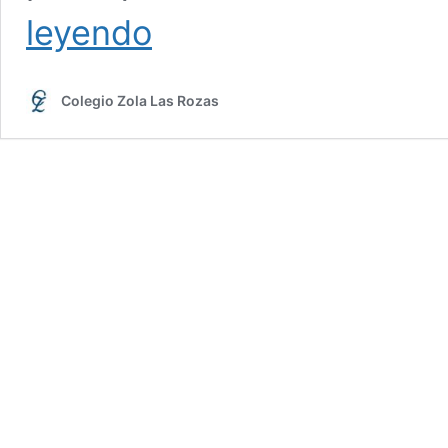
Modelo
leyendo
educativo
propio,
¡conoce
Colegio Zola Las Rozas
todas
sus
ventajas!